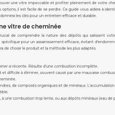
trouver une vitre impeccable et profiter pleinement de votre c
tions, il est facile de se perdre. Ce guide vous aidera à identif
s donnera les clés pour un entretien efficace et durable.
 une vitre de cheminée
ucial de comprendre la nature des dépôts qui salissent votre
pécifique pour un assainissement efficace, évitant d’endomm
ra de choisir le produit et la méthode les plus adaptés.
iminer si récente. Résulte d’une combustion incomplète.
t et difficile à éliminer, souvent causé par une mauvaise combus
cheminée.
ndres, de composés organiques et de minéraux. L’accumulation
ible.
s, à une combustion trop lente, ou aux dépôts minéraux (eau de pl