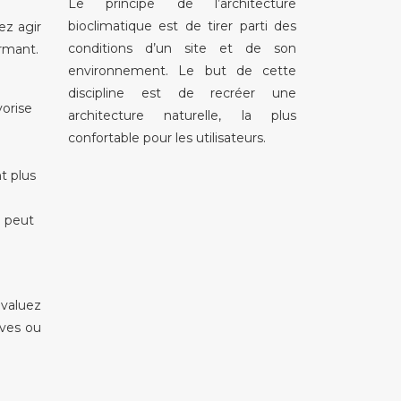
Le principe de l’architecture
bioclimatique est de tirer parti des
ez agir
conditions d’un site et de son
ormant.
environnement. Le but de cette
discipline est de recréer une
vorise
architecture naturelle, la plus
confortable pour les utilisateurs.
t plus
é peut
évaluez
ives ou