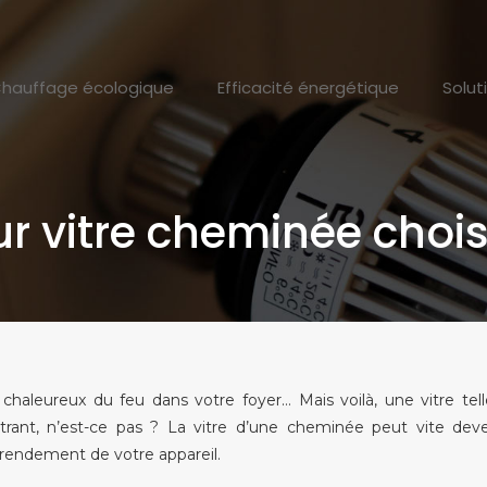
hauffage écologique
Efficacité énergétique
Solut
r vitre cheminée chois
 chaleureux du feu dans votre foyer… Mais voilà, une vitre te
rant, n’est-ce pas ? La vitre d’une cheminée peut vite dev
 rendement de votre appareil.