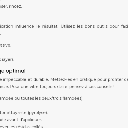
ser, rincez.
ation influence le résultat. Utilisez les bons outils pour facil
.
asive.
 rayer).
ge optimal
e impeccable et durable. Mettez-les en pratique pour profiter d
cie. Pour une vitre toujours claire, pensez à ces conseils !
ambée ou toutes les deux/trois flambées).
autonettoyante (pyrolyse).
hée avant d’appliquer.
ever les résidus collés.