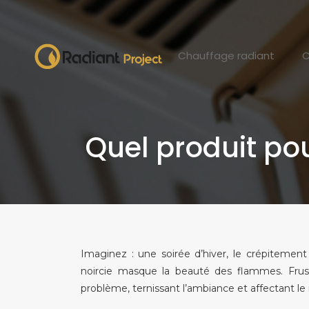
Chauffage radiant
C
Quel produit pou
Imaginez : une soirée d’hiver, le crépitement
noircie masque la beauté des flammes. Frust
problème, ternissant l’ambiance et affectant le