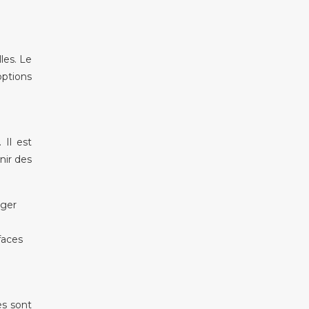
les. Le
options
 Il est
nir des
ager
faces
es sont