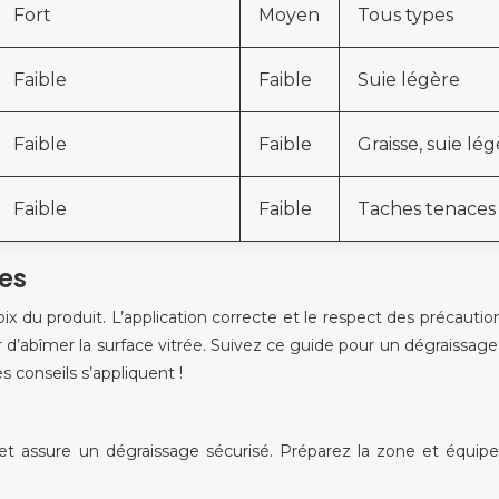
Fort
Moyen
Tous types
Faible
Faible
Suie légère
Faible
Faible
Graisse, suie lé
Faible
Faible
Taches tenaces
ces
ix du produit. L’application correcte et le respect des précautio
 d’abîmer la surface vitrée. Suivez ce guide pour un dégraissage 
 conseils s’appliquent !
t assure un dégraissage sécurisé. Préparez la zone et équip