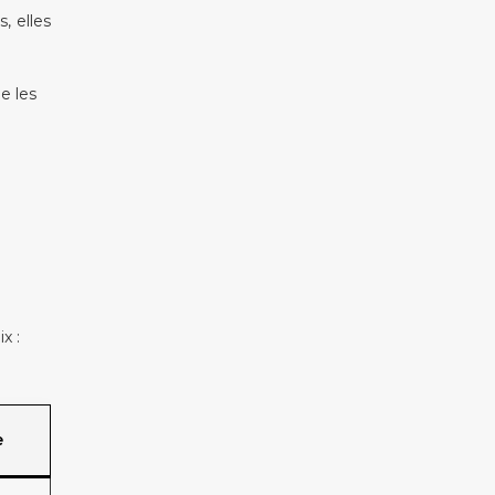
, elles
e les
x :
e