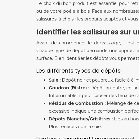
Le choix du bon produit est essentiel pour re
ou de votre poêle à bois. Face aux nombreuses op
salissures, à choisir les produits adaptés et vou
Identifier les salissures sur
Avant de commencer le dégraissage, il est cr
Chaque type de dépôt demande une approche s
surface. Bien identifier les dépôts vous permett
Les différents types de dépôts
Suie :
Dépôt noir et poudreux, facile à él
Goudron (Bistre) :
Dépôt brunâtre, collan
Inflammable, il peut causer des feux de 
Résidus de Combustion :
Mélange de ce
excessive indique une combustion perfect
Dépôts Blanches/Grisâtres :
Liés au boi
Plus tenaces que la suie.
Facteurs favorisant l’encrassement