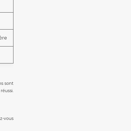
gère
ns sont
réussi.
ez-vous