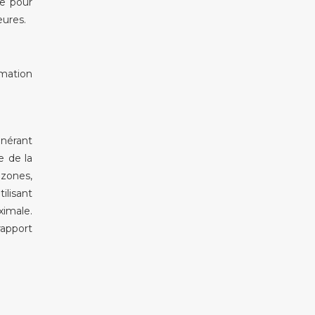
re pour
eures.
mation
énérant
e de la
 zones,
ilisant
ximale.
rapport