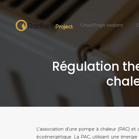
Chauffage radiant
C
Régulation t
chale
L’association d’une pompe à chaleur (PAC) et
écoénergétique. La PAC, utilisant une énergie 