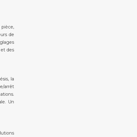
 pièce,
eurs de
glages
 et des
sis, la
e/arrêt
tions.
le. Un
lutions