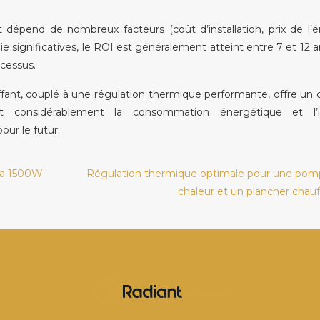
épend de nombreux facteurs (coût d’installation, prix de l’é
e significatives, le ROI est généralement atteint entre 7 et 12 a
ocessus.
ant, couplé à une régulation thermique performante, offre un 
nt considérablement la consommation énergétique et l’
ur le futur.
ana 1500W
Régulation thermique optimale pour une pom
chaleur et un plancher chauf